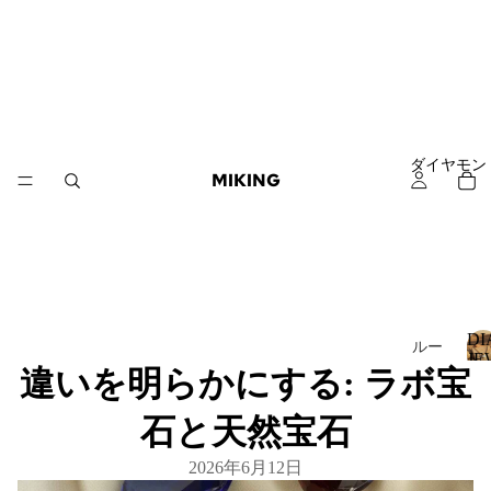
ダイヤモン
MIKING
D
ルー
JE
スダ
違いを明らかにする: ラボ宝
イヤ
I
石と天然宝石
モン
ド
2026年6月12日
Loo