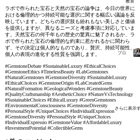
教育
Natu
Aro
ラボで作られた宝石と天然の宝石の論争は、今日の世界に
re
おける倫理的かつ持続可能な選択に関する幅広い議論を反
mat
Ethe
映しています。どちらの選択肢も紛れもない美しさと価値
hera
を提供しますが、異なるニーズと考慮事項に対応していま
real
py
す。天然宝石の何千年もの歴史の驚異に魅了されるか、ラ
Jew
Hell
ボで作られた宝石の倫理的な約束に惹かれるかに関わら
elry
enis
ず、その決定は個人的なものであり、贅沢、持続可能性、
Exe
ブロ
Lux
個人の表現の進化する性質を強調します。
Intri
Eng
グ
ury
nsic
Cla
#GemstoneDebate #SustainableLuxury #EthicalChoices
Aro
エグ
Kons
#GemstoneEthics #TimelessBeauty #LabGemstones
mat
ゼク
#NaturalGemstones #GemstoneDiversity #SustainableLuxury
telac
hera
#EthicalChoices #GemstoneOrigin #LabCreatedGems
ティ
ija
#NaturalFormation #GeologicalWonders #GemstoneBeauty
py
ブの
t
#QualityCraftsmanship #AestheticChoice #NatureVsTechnology
プロ
i
#SustainableChoices #EthicalLuxury #GreenGemstones
フ
マタ
#EnvironmentalConsciousness #GemstoneDiversity
フェ
さらに表示
ァ
#PersonalStyle #UniqueChoices #IndividualExpression
ニテ
ッシ
#GemstoneDiversity #PersonalStyle #UniqueChoices
イ
ィ
ョナ
#IndividualExpressio #GemstoneValue #AffordableLuxury
ン
ルな
#InvestmentPotential #CollectibleGems
ブラ
ジ
英語
l
イダ