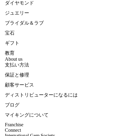
エリ
ダイヤモンド
すべ
ー
て購
ジュエリー
ネッ
入す
クレ
ブライダル＆ラブ
る
ス
宝石
高級
ギフト
ジュ
エリ
教育
ー
About us
支払い方法
ブレ
スレ
保証と修理
ット
顧客サービス
高級
ディストリビューターになるには
ジュ
エリ
ブログ
ー
マイキングについて
ペン
ダン
Franchise
Connect
ト
International Gem Society