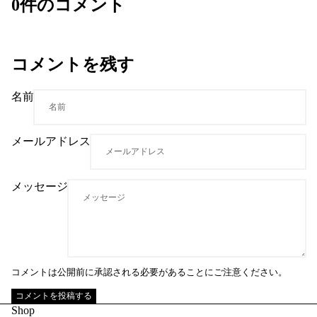
0件のコメント
ュ
i
ルギ
Exe
エ
s
フト
cutiv
リ
e
ワイ
ー
Con
コメントを残す
l
ンア
tinui
高級
クセ
ng
s
ジュ
サリ
名前
s
Edu
エリ
ー
catio
ーリ
s
ダイ
n
メールアドレス
ング
ヤモ
高級
ンド
ジュ
時計
メッセージ
エリ
ダイ
ー
ヤモ
イヤ
ンド
リン
を使
グ
った
コメントは公開前に承認される必要があることにご注意ください。
高級
ギフ
コメントを投稿する
ジュ
ト
Shop