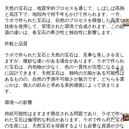
ダン
ック
天然の宝石は、地質学的プロセスを通じて、しばしば高熱
ト
と高圧下で、地殻内で何千年もかけて作られます。一方、
Dia
ブレ
ラボで作られた宝石は、自然のプロセスを模倣した高度な
BR
mon
ブラ
スレ
&
技術を使用して、管理された環境で合成されます。この起
d
イダ
LO
源の違いは、各宝石の希少性と独自性に影響します。
ット
Who
ル
lesal
ネッ
I
外観と品質
結婚
e
クレ
指輪
ス
ラボで作られた宝石と天然の宝石は、見事な美しさを呈し
Eter
婚約
ますが、微妙な違いがある場合があります。ラボで作られ
nity
宝石
指輪
た宝石は、内包物が少なく、色の一貫性が完璧になるよう
宝石
Ban
パー
に設計できます。天然宝石は、独特の欠陥がある可能性は
ブラ
d
あるものの、自然の予測不可能さが魅力です。どちらを選
ルジ
イダ
Buil
ぶかは、個人の好みと求める美的感覚によって決まりま
ュエ
ル
der
す。
リー
ファ
天然
イン
環境への影響
宝石
ジュ
持続可能性はますます懸念される問題であり、ラボで作ら
エリ
GE
ラボ
Loo
れた宝石は倫理的な利点があります。ラボで作られた宝石
ー
が作
se
の生産には、天然宝石を採掘するよりも必要な資源が少な