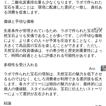
成し
Ge
Desi
く、二酸化炭素排出量も少なくなります。ラボで作られた
た宝
mst
gn
宝石を選ぶことは、環境に配慮した選択と一致し、責任あ
石
ones
る消費を促進します。
my
Eter
私の
真珠
価値と手頃な価格
nity
ジュ
天然
Ban
ギフト
エリ
生産条件が管理されているため、ラボで作られた宝石は天
宝石
d
ーを
然宝石よりも安価であることが多いです。この手頃な価格
ラボ
により、より多くの人々が予算を圧迫することなく、より
デザ
が作
大きくて高品質の宝石を楽しむことができます。ただし、
イン
成し
天然宝石の投資価値は、その希少性と歴史的重要性によっ
する
て、時間の経過とともに評価される可能性があります。
た宝
石
Coll
多様性を受け入れる
GI
Aro
ecti
ラボで作られた宝石の増加は、天然宝石の魅力を低下させ
mat
ons
るものではなく、むしろ消費者が利用できる選択肢を拡大
I
her
Dug
します。各カテゴリーには独自の魅力があり、最終的には
apy
個人の価値観、スタイルの好み、宝石に伝えたいストーリ
a
Esse
ーによって選択が左右されます。
Hear
ntial
t
結論
Oils