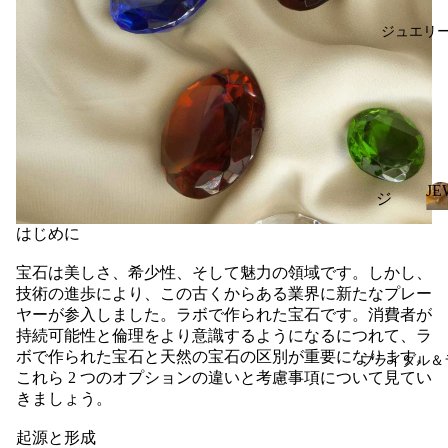
se
ジュエリ
J
Fanc
y
Colo
r
Dia
mon
ds
JE
ジ
ダイ
ュ
J
ヤモ
はじめに
エ
ンド
リ
宝石は美しさ、希少性、そして魅力の領域です。しかし、
ジュ
技術の進歩により、この古くからある業界に新たなプレー
ー
エリ
ヤーが参入しました。ラボで作られた宝石です。消費者が
ー
リン
持続可能性と倫理をより意識するようになるにつれて、ラ
ダイ
グ
ボで作られた宝石と天然の宝石の区別が重要になります。
ブライダル＆
ヤモ
これら 2 つのオプションの違いと考慮事項について見てい
Earri
ンド
きましょう。
ngs
エブ
起源と形成
ペン
ティ