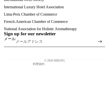
International Luxury Hotel Association
フ
Lima-Peru Chamber of Commerce
ァ
ッ
French-American Chamber of Commerce
返金ポリシー
シ
プライバシーポリシー
National Association for Holistic Aromatherapy
ョ
Sign up for our newsletter
利用規約
ン
メール
配送ポリシー
ジ
連絡先情報
ュ
特定商取引法に基づく表記
エ
© 2026
MIKING
リ
利用規約
ー
クリ
スタ
ルリ
ング
クリ
スタ