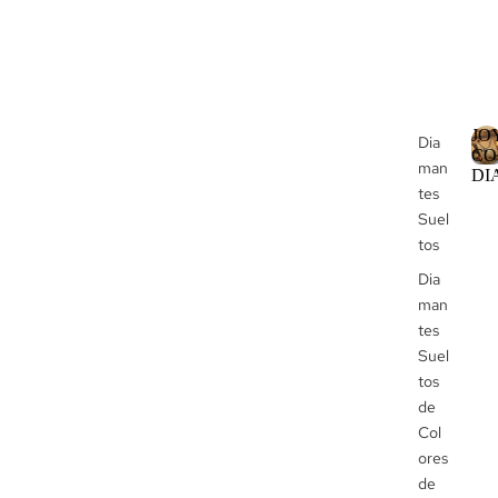
JO
Dia
CO
man
J
DI
tes
Suel
tos
Dia
Í
man
tes
Suel
tos
de
I
Col
ores
de