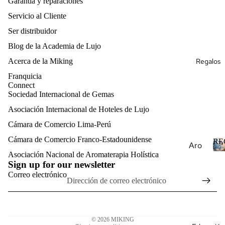
nida
Garantía y reparaciones
Pre
I
ería
Novi
d
cios
Servicio al Cliente
Fina
as
as
Ser distribuidor
Pen
Suel
Dise
Blog de la Academia de Lujo
dien
tas
ña
tes
Acerca de la Miking
mi
Regalos
Perl
de
Ban
as
Franquicia
Joy
da
Connect
Pied
ería
Sociedad Internacional de Gemas
de
ras
I
Fina
la
Asociación Internacional de Hoteles de Lujo
Pre
Eter
Coll
Cámara de Comercio Lima-Perú
cios
nida
ares
as
Cámara de Comercio Franco-Estadounidense
Política de reembolso
RE
d
de
Aro
Nat
Política de privacidad
Asociación Nacional de Aromaterapia Holística
Joy
mat
ural
Sign up for our newsletter
ería
Términos del servicio
her
es
Correo electrónico
Fina
Política de envío
apy
Pied
Puls
Información de contacto
Ess
ras
eras
Aviso legal
enti
Pre
de
© 2026
MIKING
al
cios