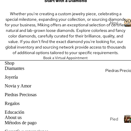
Start with a Diamond
alet
Dia
es
man
Whether you're creating a custom jewelry piece, celebrating a
tes
special milestone, expanding your collection, or sourcing diamonds
Coll
NO
Novi
for your business, Miking offers an exceptional selection of certified
Y
ares
Dia
a
natural and lab-grown loose diamonds. Explore colorless and fancy
A
man
color diamonds, carefully curated for their brilliance, quality, and
Cre
Anill
value. If you don't find the exact diamond you're looking for, our
tes
ar
o de
global inventory and sourcing network provide access to thousands
al
I
mi
bod
of additional options tailored to your specific requirements.
por
Joy
Book a Virtual Appointment
as
May
a
Shop
Anill
Diamantes
or
Piedras Preci
o de
Joyería
Con
Joy
Co
stru
ería
Novia y Amor
mpr
ctor
Fin
Piedras Preciosas
omi
de
a
so
Regalos
ban
Anill
Joy
das
Educación
os
ería
PI
About us
de
Pied
PR
Métodos de pago
de
Fina
eter
ras
Joy
para