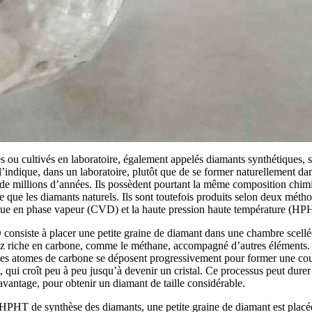
s ou cultivés en laboratoire, également appelés diamants synthétiques, s
indique, dans un laboratoire, plutôt que de se former naturellement dan
s de millions d’années. Ils possèdent pourtant la même composition chi
ine que les diamants naturels. Ils sont toutefois produits selon deux métho
que en phase vapeur (CVD) et la haute pression haute température (HP
nsiste à placer une petite graine de diamant dans une chambre scellée
az riche en carbone, comme le méthane, accompagné d’autres éléments. 
t les atomes de carbone se déposent progressivement pour former une cou
 qui croît peu à peu jusqu’à devenir un cristal. Ce processus peut durer
avantage, pour obtenir un diamant de taille considérable.
PHT de synthèse des diamants, une petite graine de diamant est placé