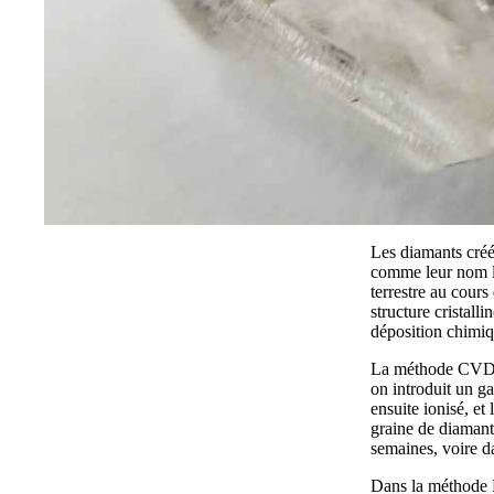
Les diamants créé
comme leur nom l’
terrestre au cour
structure cristall
déposition chimi
La méthode CVD co
on introduit un g
ensuite ionisé, e
graine de diamant,
semaines, voire d
Dans la méthode H