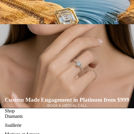
des
eau
Dia
x de
man
Joail
ts
lerie
Voir
de
Tout
Lux
e
Bou
cles
D'or
eille
s de
Joail
lerie
Custom Made Engagement in Platinum from $999
de
BOOK A VIRTUAL CALL
Shop
Lux
Diamants
e
Joaillerie
Colli