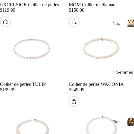
s
EXCELSIOR Collier de perles
MOM Collier de diamant
Dia
Pen
$119.99
$150.00
man
dent
MA
ts
CHOISIR
CHOISIR
ifs
Nup
ET
en
tial
A
Brac
Gro
elet
Allia
s
s
nce
Eter
I
Colli
Bag
nity
ers
ue
Ban
de
Ge
Gemmes
d
Fian
mm
Buil
çaill
Collier de perles TULIP
Collier de perles WACONIA
es
der
$199.99
$249.99
es
Joail
Joail
CHOISIR
lerie
lerie
de
de
Lux
Mari
PI
Pier
e
PR
ée
res
Pier
de