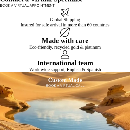
s
x de
on
Hell
BOOK A VIRTUAL APPOINTMENT
Mari
Con
enis
age
tinu
me
Global Shipping
e
Insured for safe arrival in more than 60 countries
r
Acc
Intri
Exé
esso
nsè
cuti
ires
Made with care
que
ve
de
Eco-friendly, recycled gold & platinum
Con
r
Vin
stell
s
Mon
International team
atio
tres
n
Worldwide support, English & Spanish
en
Custom Made
Dia
Joa
BOOK A VIRTUAL CALL
man
iller
t
ie
Cad
de
eau
Lux
x
e
avec
Ann