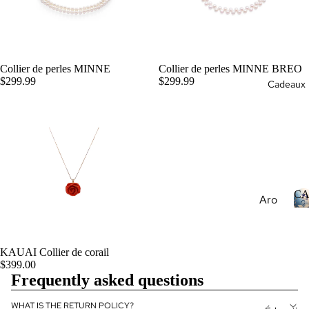
Préc
I
res
Lux
ieus
Préc
e
es
ieus
en
Desi
es
Vrac
gn
Collier de perles MINNE
Collier de perles MINNE BREO
Nat
AJOUTER
$299.99
$299.99
my
Cadeaux
Perl
urell
Eter
es
es
nity
Pier
Pier
Ban
res
I
res
d
Préc
Préc
ieus
ieus
es
es
C
Aro
Nat
Cré
mat
urell
ées
her
es
en
apy
KAUAI Collier de corail
Lab
Pier
AJOUTER
$399.00
orat
Esse
res
Frequently asked questions
oire
ntial
Préc
Oils
ieus
WHAT IS THE RETURN POLICY?
Con