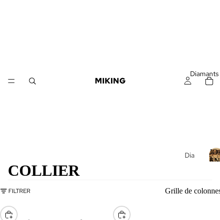
Diamants
MIKING
JO
Dia
EN
COLLIER
man
J
DI
ts
en
Grille de colonne
FILTRER
I
Vrac
CHOISIR
CHOISIR
Dia