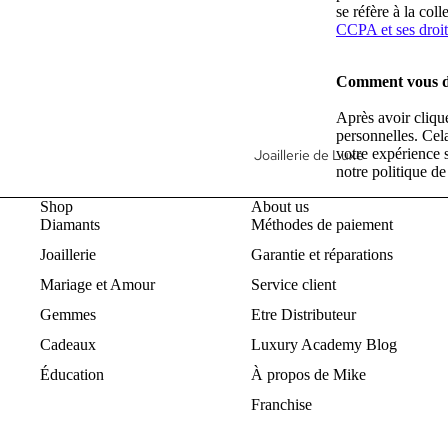
eBoutique
se réfère à la col
CCPA et ses droits
Diamants en Gros
Eternity Band
Comment vous 
Builder
Après avoir cliqué
personnelles. Cel
votre expérience 
Joaillerie de Luxe
notre politique de
14k Gold Jewelry
Shop
About us
Joaillerie
Diamants
Méthodes de paiement
Bijoux de Mode
Joaillerie
Garantie et réparations
Mariage et Amour
Service client
All Jewelry
Gemmes
Etre Distributeur
Rings
Cadeaux
Luxury Academy Blog
Earrings
Éducation
À propos de Mike
Pendants
Franchise
Necklaces