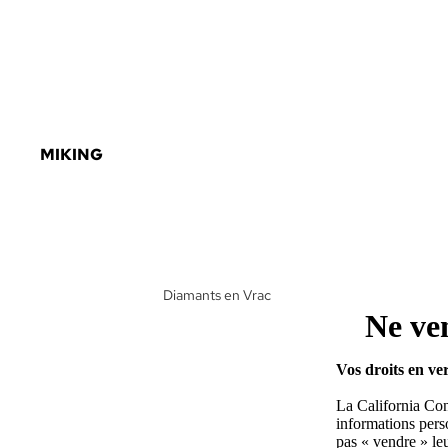
MIKING
Diamants en Vrac
Ne ve
Diamant Fantaisie
non Monté
Vos droits en ve
Joaillerie en
Diamant
La California Co
informations perso
Diamant
pas « vendre » leu