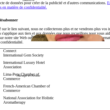
Joaillerie
lecte de données pour créer de la publicité et d'autres communications.
E
 en matière de confidentialité.
désabonner
 sur le lien suivant, nous ne collecterons plus et ne vendrons plus vos 
a s'applique aux tiers et aux données que nous recueillons pour vous aid
Joaillerie
sur notre site Web ou par d'autres communications. Pour plus d'informat
 confidentialité.
Joaillerie
Connect
International Gem Society
International Luxury Hotel
Association
Lima-Peru Chamber of
Mariage et Amour
Politique de remboursement
Commerce
Politique de confidentialité
French-American Chamber of
Conditions d’utilisation
Commerce
Politique d’expédition
National Association for Holistic
Aromatherapy
Coordonnées