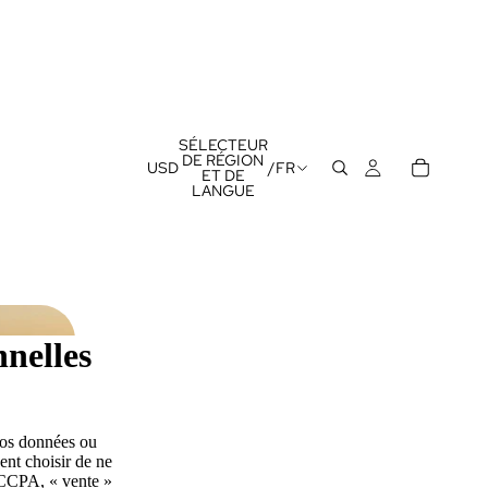
SÉLECTEUR
DE RÉGION
USD
/
FR
ET DE
LANGUE
nelles
vos données ou
vent choisir de ne
e CCPA, « vente »